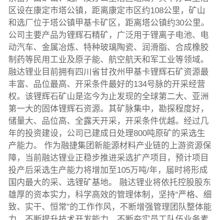
区设在康定市塔公镇，距离康定市区约108公里，矿山
和选厂位于塔公镇甲基卡矿区，距离塔公镇约30公里。
公司主要产品为锂辉石精矿，广泛用于锂离子电池、电
动汽车、金属冶炼、特种玻璃陶瓷、润滑脂、合成橡胶
制药等民用工业及原子能、航空航天和军工业等领域。
融达锂业目前拥有四川省甘孜州甲基卡锂辉石矿资源最
丰富、品位最高、开采条件最好的134号脉的开采经营
权。该锂辉石矿山是迄今为止发现的全球第二大、亚洲
第一大的固体锂辉石资源。其矿脉集中，勘探程度好，
储量大、品位高、全露天开采，开采条件优越。经过几
年的投资建设，公司已建成日处理800吨原矿的采选生
产能力。 作为融捷集团新能源材料产业链的上游资源保
障，当前融达锂业正稳步推进采选扩产项目，预计项目
投产后采选生产能力将增加至105万吨/年，届时将形成
国内最大的采、选锂矿基地。 融达锂业将依托控股股东
雄厚的资本实力，科学高效的管理体制，坚持“严格、细
致、实干、恒常”的工作作风，不断增强管理团队整体能
力，不断提升技术开发能力，不断夯实员工队伍业务素